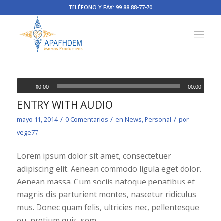
TELÉFONO Y FAX: 99 88 88-77-70
00:00
00:00
ENTRY WITH AUDIO
/
/
/
mayo 11, 2014
0 Comentarios
en
News
,
Personal
por
vege77
Lorem ipsum dolor sit amet, consectetuer
adipiscing elit. Aenean commodo ligula eget dolor.
Aenean massa. Cum sociis natoque penatibus et
magnis dis parturient montes, nascetur ridiculus
mus. Donec quam felis, ultricies nec, pellentesque
eu, pretium quis, sem.